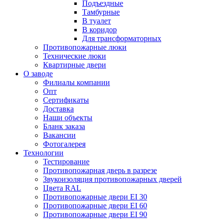
Подъездные
Тамбурные
В туалет
В коридор
Для трансформаторных
Противопожарные люки
Технические люки
Квартирные двери
О заводе
Филиалы компании
Опт
Сертификаты
Доставка
Наши объекты
Бланк заказа
Вакансии
Фотогалерея
Технологии
Тестирование
Противопожарная дверь в разрезе
Звукоизоляция противопожарных дверей
Цвета RAL
Противопожарные двери EI 30
Противопожарные двери EI 60
Противопожарные двери EI 90