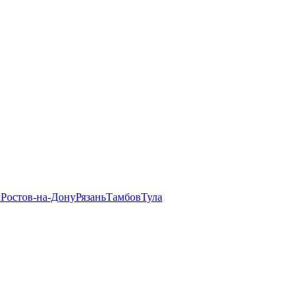
л
Ростов-на-Дону
Рязань
Тамбов
Тула