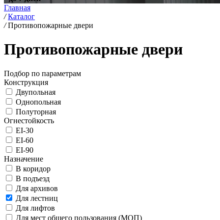
Главная
/
Каталог
/
Противопожарные двери
Противопожарные двери
Подбор по параметрам
Конструкция
Двупольная
Однопольная
Полуторная
Огнестойкость
EI-30
EI-60
EI-90
Назначение
В коридор
В подъезд
Для архивов
Для лестниц
Для лифтов
Для мест общего пользования (МОП)