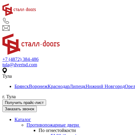
+7 (4872) 384-486
tula@dverisd.com
Тула
Брянск
Воронеж
Краснодар
Липецк
Нижний Новгород
Оре
г. Тула
Получить прайс-лист
Заказать звонок
Каталог
Противопожарные двери
По огнестойкости