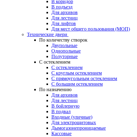
В коридор
В подъезд
Для архивов
Для лестниц
Для лифтов
Для мест общего пользования (МОП)
Технические двери
По количеству створок
Двупольные
Однопольные
Полуторные
С остеклением
С остеклением
С круглым остеклением
С прямоугольным остеклением
С большим остеклением
По назначению
Для архивов
Для лестниц
В бойлерную
В подвал
Входные (уличные)
Для электрощитовых
Дымогазонепроницаемые
Кассовые