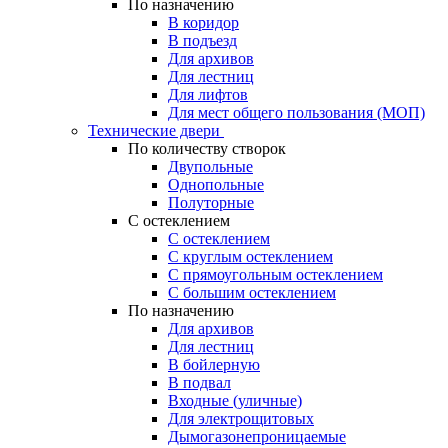
По назначению
В коридор
В подъезд
Для архивов
Для лестниц
Для лифтов
Для мест общего пользования (МОП)
Технические двери
По количеству створок
Двупольные
Однопольные
Полуторные
С остеклением
С остеклением
С круглым остеклением
С прямоугольным остеклением
С большим остеклением
По назначению
Для архивов
Для лестниц
В бойлерную
В подвал
Входные (уличные)
Для электрощитовых
Дымогазонепроницаемые