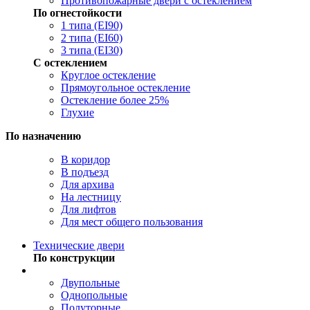
Противопожарные двери с остеклением
По огнестойкости
1 типа (EI90)
2 типа (EI60)
3 типа (EI30)
С остеклением
Круглое остекление
Прямоугольное остекление
Остекление более 25%
Глухие
По назначению
В коридор
В подъезд
Для архива
На лестницу
Для лифтов
Для мест общего пользования
Технические двери
По конструкции
Двупольные
Однопольные
Полуторные