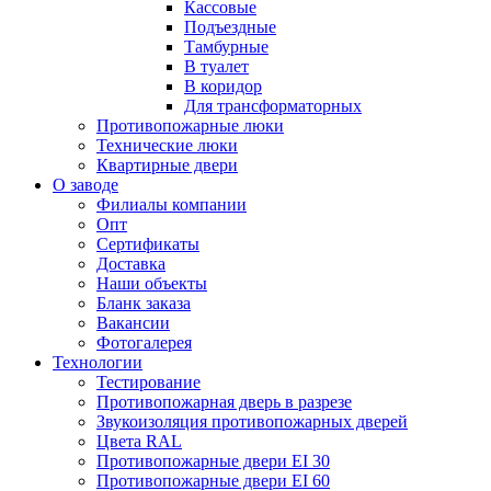
Кассовые
Подъездные
Тамбурные
В туалет
В коридор
Для трансформаторных
Противопожарные люки
Технические люки
Квартирные двери
О заводе
Филиалы компании
Опт
Сертификаты
Доставка
Наши объекты
Бланк заказа
Вакансии
Фотогалерея
Технологии
Тестирование
Противопожарная дверь в разрезе
Звукоизоляция противопожарных дверей
Цвета RAL
Противопожарные двери EI 30
Противопожарные двери EI 60