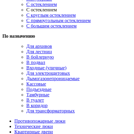
С остеклением
С остеклением
С круглым остеклением
С прямоугольным остеклением
С большим остеклением
По назначению
Для архивов
Для лестниц
В бойлерную
В подвал
Входные (уличные)
Для электрощитовых
Дымогазонепроницаемые
Кассовые
Подъездные
Тамбурные
В туалет
В коридор
Для трансформаторных
Противопожарные люки
Технические люки
Квартирные двери