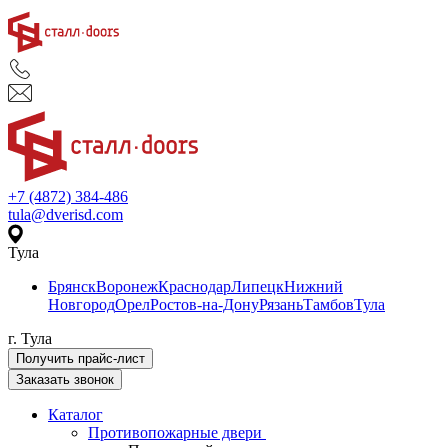
+7 (4872) 384-486
tula@dverisd.com
Тула
Брянск
Воронеж
Краснодар
Липецк
Нижний
Новгород
Орел
Ростов-на-Дону
Рязань
Тамбов
Тула
г. Тула
Получить прайс-лист
Заказать звонок
Каталог
Противопожарные двери