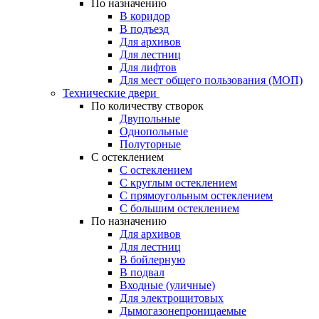
По назначению
В коридор
В подъезд
Для архивов
Для лестниц
Для лифтов
Для мест общего пользования (МОП)
Технические двери
По количеству створок
Двупольные
Однопольные
Полуторные
С остеклением
С остеклением
С круглым остеклением
С прямоугольным остеклением
С большим остеклением
По назначению
Для архивов
Для лестниц
В бойлерную
В подвал
Входные (уличные)
Для электрощитовых
Дымогазонепроницаемые