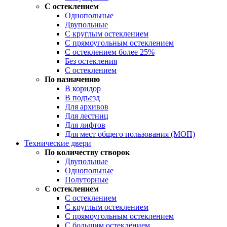
С остеклением
Однопольные
Двупольные
С круглым остеклением
С прямоугольным остеклением
С остеклением более 25%
Без остекления
С остеклением
По назначению
В коридор
В подъезд
Для архивов
Для лестниц
Для лифтов
Для мест общего пользования (МОП)
Технические двери
По количеству створок
Двупольные
Однопольные
Полуторные
С остеклением
С остеклением
С круглым остеклением
С прямоугольным остеклением
С большим остеклением