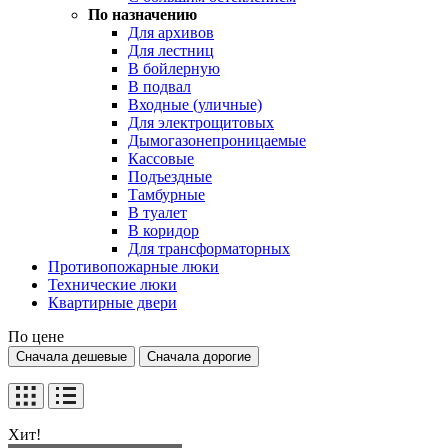
По назначению
Для архивов
Для лестниц
В бойлерную
В подвал
Входные (уличные)
Для электрощитовых
Дымогазонепроницаемые
Кассовые
Подъездные
Тамбурные
В туалет
В коридор
Для трансформаторных
Противопожарные люки
Технические люки
Квартирные двери
По цене
Сначала дешевые
Сначала дорогие
Хит!