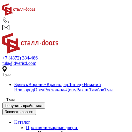
+7 (4872) 384-486
tula@dverisd.com
Тула
Брянск
Воронеж
Краснодар
Липецк
Нижний
Новгород
Орел
Ростов-на-Дону
Рязань
Тамбов
Тула
г. Тула
Получить прайс-лист
Заказать звонок
Каталог
Противопожарные двери