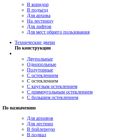
В коридор
В подъезд
Для архива
На лестницу
Для лифтов
Для мест общего пользования
Технические двери
По конструкции
Двупольные
Однопольные
Полуторные
С остеклением
С остеклением
С круглым остеклением
С прямоугольным остеклением
С большим остеклением
По назначению
Для архивов
Для лестниц
В бойлерную
В подвал