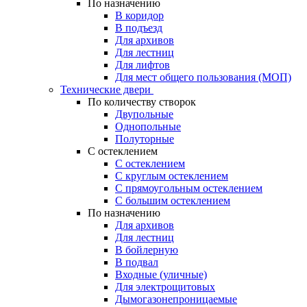
По назначению
В коридор
В подъезд
Для архивов
Для лестниц
Для лифтов
Для мест общего пользования (МОП)
Технические двери
По количеству створок
Двупольные
Однопольные
Полуторные
С остеклением
С остеклением
С круглым остеклением
С прямоугольным остеклением
С большим остеклением
По назначению
Для архивов
Для лестниц
В бойлерную
В подвал
Входные (уличные)
Для электрощитовых
Дымогазонепроницаемые