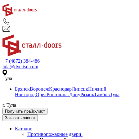
+7 (4872) 384-486
tula@dverisd.com
Тула
Брянск
Воронеж
Краснодар
Липецк
Нижний
Новгород
Орел
Ростов-на-Дону
Рязань
Тамбов
Тула
г. Тула
Получить прайс-лист
Заказать звонок
Каталог
Противопожарные двери