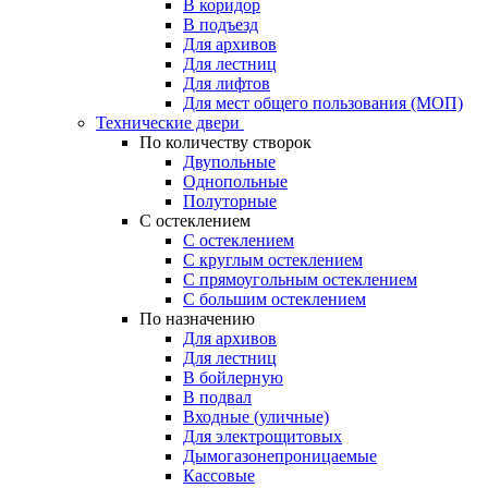
В коридор
В подъезд
Для архивов
Для лестниц
Для лифтов
Для мест общего пользования (МОП)
Технические двери
По количеству створок
Двупольные
Однопольные
Полуторные
С остеклением
С остеклением
С круглым остеклением
С прямоугольным остеклением
С большим остеклением
По назначению
Для архивов
Для лестниц
В бойлерную
В подвал
Входные (уличные)
Для электрощитовых
Дымогазонепроницаемые
Кассовые