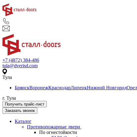
+7 (4872) 384-486
tula@dverisd.com
Тула
Брянск
Воронеж
Краснодар
Липецк
Нижний Новгород
Оре
г. Тула
Получить прайс-лист
Заказать звонок
Каталог
Противопожарные двери
По огнестойкости