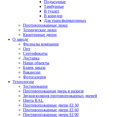
Подъездные
Тамбурные
В туалет
В коридор
Для трансформаторных
Противопожарные люки
Технические люки
Квартирные двери
О заводе
Филиалы компании
Опт
Сертификаты
Доставка
Наши объекты
Бланк заказа
Вакансии
Фотогалерея
Технологии
Тестирование
Противопожарная дверь в разрезе
Звукоизоляция противопожарных дверей
Цвета RAL
Противопожарные двери EI 30
Противопожарные двери EI 60
Противопожарные двери EI 90