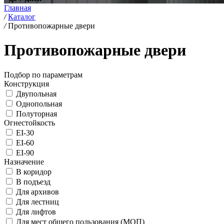
Главная
/
Каталог
/
Противопожарные двери
Противопожарные двери
Подбор по параметрам
Конструкция
Двупольная
Однопольная
Полуторная
Огнестойкость
EI-30
EI-60
EI-90
Назначение
В коридор
В подъезд
Для архивов
Для лестниц
Для лифтов
Для мест общего пользования (МОП)