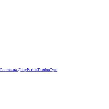
л
Ростов-на-Дону
Рязань
Тамбов
Тула