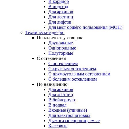
В коридор
В подъезд
Для архивов
Для лестниц
Для лифтов
Для мест общего пользования (МОП)
Технические двери
По количеству створок
Двупольные
Однопольные
Полуторные
С остеклением
С остеклением
С круглым остеклением
С прямоугольным остеклением
С большим остеклением
По назначению
Для архивов
Для лестниц
В бойлерную
В подвал
Входные (уличные)
Для электрощитовых
Дымогазонепроницаемые
Кассовые