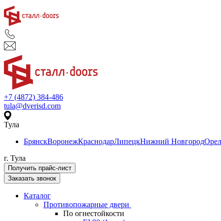
+7 (4872) 384-486
tula@dverisd.com
Тула
Брянск
Воронеж
Краснодар
Липецк
Нижний Новгород
Оре
г. Тула
Получить прайс-лист
Заказать звонок
Каталог
Противопожарные двери
По огнестойкости