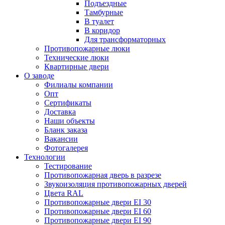
Подъездные
Тамбурные
В туалет
В коридор
Для трансформаторных
Противопожарные люки
Технические люки
Квартирные двери
О заводе
Филиалы компании
Опт
Сертификаты
Доставка
Наши объекты
Бланк заказа
Вакансии
Фотогалерея
Технологии
Тестирование
Противопожарная дверь в разрезе
Звукоизоляция противопожарных дверей
Цвета RAL
Противопожарные двери EI 30
Противопожарные двери EI 60
Противопожарные двери EI 90