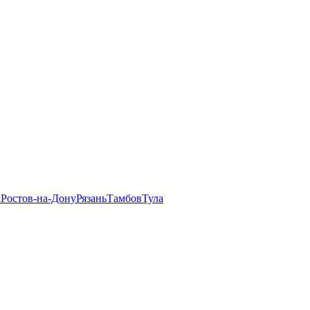
л
Ростов-на-Дону
Рязань
Тамбов
Тула