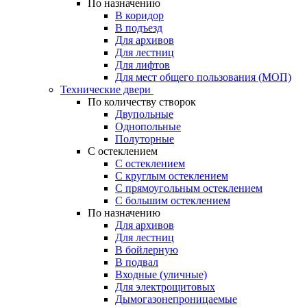
По назначению
В коридор
В подъезд
Для архивов
Для лестниц
Для лифтов
Для мест общего пользования (МОП)
Технические двери
По количеству створок
Двупольные
Однопольные
Полуторные
С остеклением
С остеклением
С круглым остеклением
С прямоугольным остеклением
С большим остеклением
По назначению
Для архивов
Для лестниц
В бойлерную
В подвал
Входные (уличные)
Для электрощитовых
Дымогазонепроницаемые