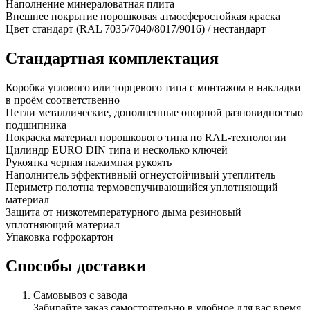
Наполнение
минераловатная плита
Внешнее покрытие
порошковая атмосферостойкая краска
Цвет
стандарт (RAL 7035/7040/8017/9016) / нестандарт
Стандартная комплектация
Коробка
углового или торцевого типа с монтажом в накладки
в проём соответственно
Петли
металлические, дополненные опорной разновидностью
подшипника
Покраска
материал порошкового типа по RAL-технологии
Цилиндр
EURO DIN типа и несколько ключей
Рукоятка
черная нажимная рукоять
Наполнитель
эффективный огнеустойчивый утеплитель
Периметр полотна
термовспучивающийся уплотняющий
материал
Защита от низкотемпературного дыма
резиновый
уплотняющий материал
Упаковка
гофрокартон
Способы доставки
Самовывоз с завода
Забирайте заказ самостоятельно в удобное для вас время.