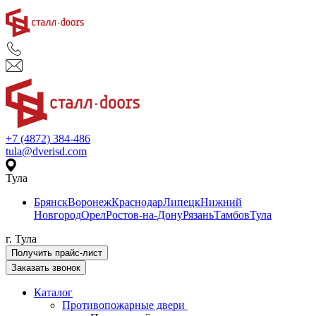
+7 (4872) 384-486
tula@dverisd.com
Тула
Брянск
Воронеж
Краснодар
Липецк
Нижний
Новгород
Орел
Ростов-на-Дону
Рязань
Тамбов
Тула
г. Тула
Получить прайс-лист
Заказать звонок
Каталог
Противопожарные двери