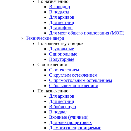
По назначению
В коридор
В подъезд
Для архивов
Для лестниц
Для лифтов
Для мест общего пользования (МОП)
Технические двери
По количеству створок
Двупольные
Однопольные
Полуторные
С остеклением
С остеклением
С круглым остеклением
С прямоугольным остеклением
С большим остеклением
По назначению
Для архивов
Для лестниц
В бойлерную
В подвал
Входные (уличные)
Для электрощитовых
Дымогазонепроницаемые