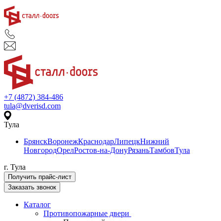
+7 (4872) 384-486
tula@dverisd.com
Тула
Брянск
Воронеж
Краснодар
Липецк
Нижний
Новгород
Орел
Ростов-на-Дону
Рязань
Тамбов
Тула
г. Тула
Получить прайс-лист
Заказать звонок
Каталог
Противопожарные двери