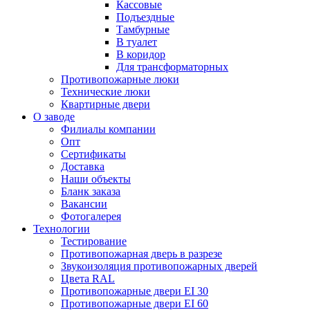
Кассовые
Подъездные
Тамбурные
В туалет
В коридор
Для трансформаторных
Противопожарные люки
Технические люки
Квартирные двери
О заводе
Филиалы компании
Опт
Сертификаты
Доставка
Наши объекты
Бланк заказа
Вакансии
Фотогалерея
Технологии
Тестирование
Противопожарная дверь в разрезе
Звукоизоляция противопожарных дверей
Цвета RAL
Противопожарные двери EI 30
Противопожарные двери EI 60